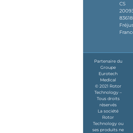
CS
2009
83618
Fréju
Franc
Partenaire du
Groupe
Eurotech
Medical
© 2021 Rotor
Technology –
Tous droits
réservés
La société
Rotor
Technology ou
ses produits ne