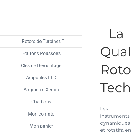
Passer
au
contenu
La
Rotors de Turbines
Qual
Boutons Poussoirs
Roto
Clés de Démontage
Ampoules LED
Tech
Ampoules Xénon
Charbons
Les
Mon compte
instruments
dynamiques
Mon panier
et rotatifs, en