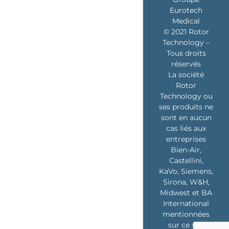
Eurotech
Medical
© 2021 Rotor
Technology –
Tous droits
réservés
La société
Rotor
Technology ou
ses produits ne
sont en aucun
cas liés aux
entreprises
Bien-Air,
Castellini,
KaVo, Siemens,
Sirona, W&H,
Midwest et BA
International
mentionnées
sur ce site