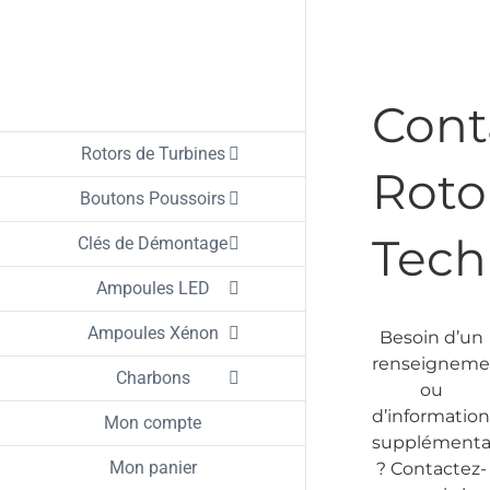
Passer
au
contenu
Cont
Rotors de Turbines
Roto
Boutons Poussoirs
Tech
Clés de Démontage
Ampoules LED
Ampoules Xénon
Besoin d’un
renseigneme
Charbons
ou
d’information
Mon compte
supplémenta
Mon panier
? Contactez-