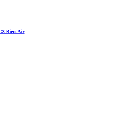
3 Bien-Air