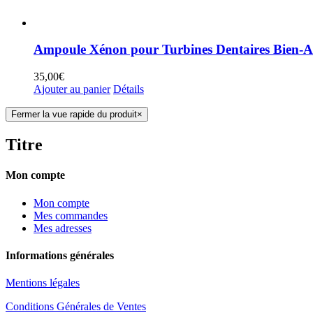
Ampoule Xénon pour Turbines Dentaires Bien-A
35,00
€
Ajouter au panier
Détails
Fermer la vue rapide du produit
×
Titre
Mon compte
Mon compte
Mes commandes
Mes adresses
Informations générales
Mentions légales
Conditions Générales de Ventes