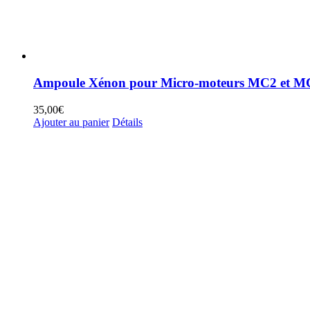
Ampoule Xénon pour Micro-moteurs MC2 et MC
35,00
€
Ajouter au panier
Détails